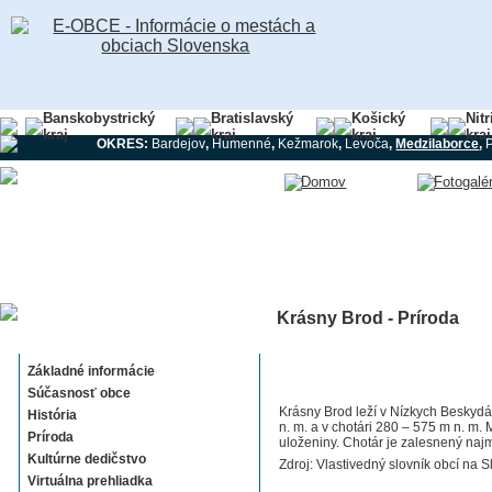
Banskobystrický
Bratislavský
Košický
Nit
kraj
kraj
kraj
kraj
OKRES:
Bardejov
,
Humenné
,
Kežmarok
,
Levoča
,
Medzilaborce
,
Krásny Brod - Príroda
Krásny Brod
Základné informácie
Súčasnosť obce
Krásny Brod leží v Nízkych Beskyd
História
n. m. a v chotári 280 – 575 m n. m. 
Príroda
uloženiny. Chotár je zalesnený naj
Kultúrne dedičstvo
Zdroj: Vlastivedný slovník obcí na S
Virtuálna prehliadka