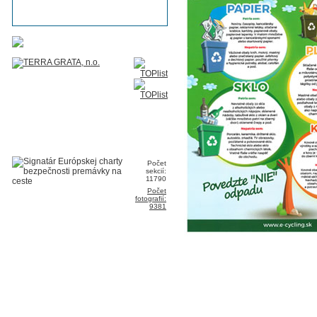
Počet
sekcií:
11790
Počet
fotografií:
9381