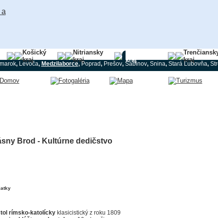
Košický
Nitriansky
Prešovský
Trenčiansk
kraj
kraj
kraj
kraj
marok
,
Levoča
,
Medzilaborce
,
Poprad
,
Prešov
,
Sabinov
,
Snina
,
Stará Ľubovňa
,
St
sny Brod - Kultúrne dedičstvo
atky
tol rímsko-katolícky
klasicistický z roku 1809