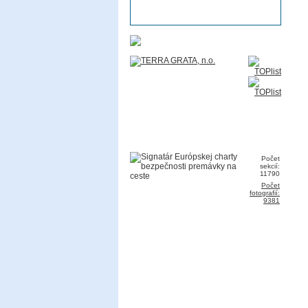
Počet
sekcií:
11790
Počet
fotografií:
9381