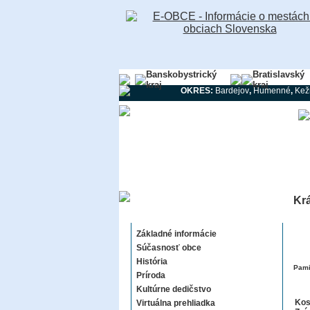
Banskobystrický
Bratislavský
kraj
kraj
OKRES:
Bardejov
,
Humenné
,
Kež
Krá
Krásny Brod
Základné informácie
Súčasnosť obce
História
Pami
Príroda
Kultúrne dedičstvo
Kos
Virtuálna prehliadka