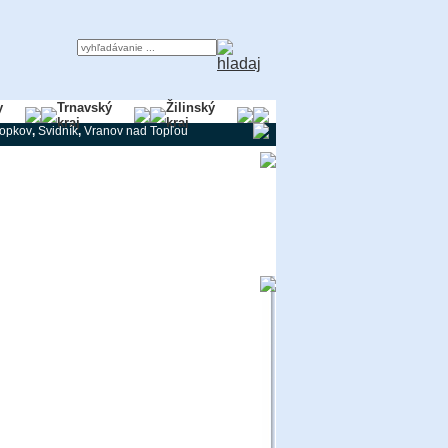
y
Trnavský
Žilinský
kraj
kraj
ropkov
,
Svidník
,
Vranov nad Topľou