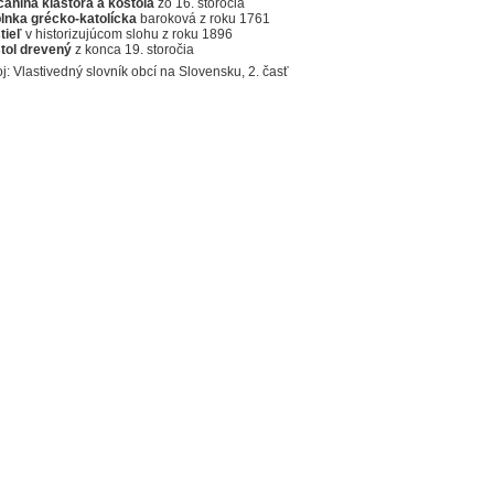
canina kláštora a kostola
zo 16. storočia
lnka grécko-katolícka
baroková z roku 1761
tieľ
v historizujúcom slohu z roku 1896
tol drevený
z konca 19. storočia
j: Vlastivedný slovník obcí na Slovensku, 2. časť