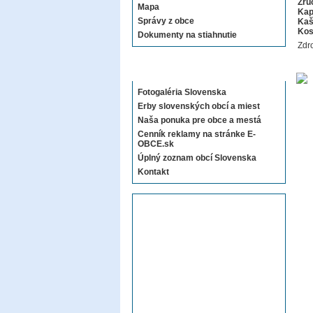
Zrú
Mapa
Kap
Správy z obce
Kaš
Kos
Dokumenty na stiahnutie
Zdro
Sekcie E-OBCE.sk
Fotogaléria Slovenska
Erby slovenských obcí a miest
Naša ponuka pre obce a mestá
Cenník reklamy na stránke E-
OBCE.sk
Úplný zoznam obcí Slovenska
Kontakt