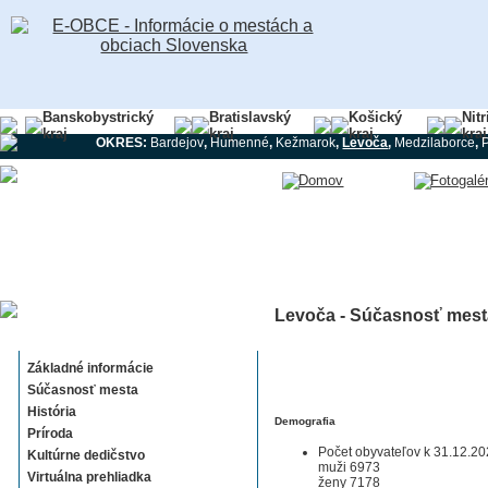
Banskobystrický
Bratislavský
Košický
Nit
kraj
kraj
kraj
kraj
OKRES:
Bardejov
,
Humenné
,
Kežmarok
,
Levoča
,
Medzilaborce
,
Levoča - Súčasnosť mest
Levoča
Základné informácie
Súčasnosť mesta
História
Demografia
Príroda
Počet obyvateľov k 31.12.2
Kultúrne dedičstvo
muži 6973
Virtuálna prehliadka
ženy 7178