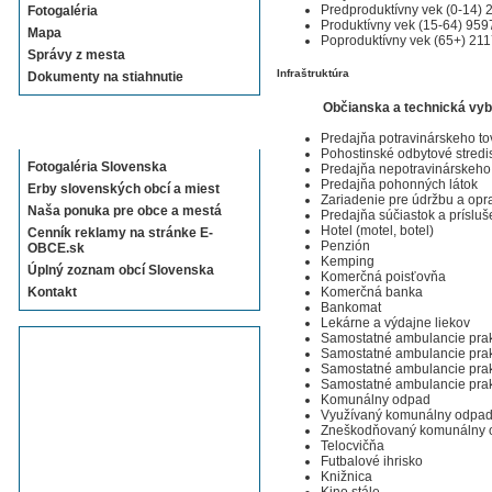
Predproduktívny vek (0-14) 
Fotogaléria
Produktívny vek (15-64) 959
Mapa
Poproduktívny vek (65+) 21
Správy z mesta
Infraštruktúra
Dokumenty na stiahnutie
Občianska a technická vy
Sekcie E-OBCE.sk
Predajňa potravinárskeho to
Pohostinské odbytové stredi
Fotogaléria Slovenska
Predajňa nepotravinárskeho
Predajňa pohonných látok
Erby slovenských obcí a miest
Zariadenie pre údržbu a opr
Naša ponuka pre obce a mestá
Predajňa súčiastok a prísluš
Hotel (motel, botel)
Cenník reklamy na stránke E-
Penzión
OBCE.sk
Kemping
Úplný zoznam obcí Slovenska
Komerčná poisťovňa
Komerčná banka
Kontakt
Bankomat
Lekárne a výdajne liekov
Samostatné ambulancie prak
Samostatné ambulancie prakt
Samostatné ambulancie prak
Samostatné ambulancie prak
Komunálny odpad
Využívaný komunálny odpa
Zneškodňovaný komunálny 
Telocvičňa
Futbalové ihrisko
Knižnica
Kino stále