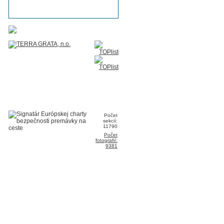
Počet
sekcií:
11790
Počet
fotografií:
9381