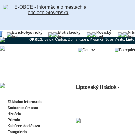
Banskobystrický
Bratislavský
Košický
Nit
kraj
kraj
kraj
kraj
OKRES:
Bytča
,
Čadca
,
Dolný Kubín
,
Kysucké Nové Mesto
,
Lipt
Liptovský Hrádok -
Liptovský Hrádok
Základné informácie
Súčasnosť mesta
História
Príroda
Kultúrne dedičstvo
Fotogaléria