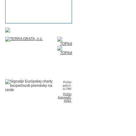
Počet
sekcií:
11790
Počet
fotografií:
9381