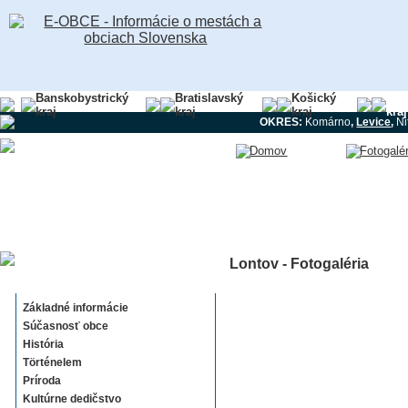
Banskobystrický
Bratislavský
Košický
Nit
kraj
kraj
kraj
kraj
OKRES:
Komárno
,
Levice
,
Ni
Lontov - Fotogaléria
Lontov
Základné informácie
Súčasnosť obce
História
Történelem
Príroda
Kultúrne dedičstvo