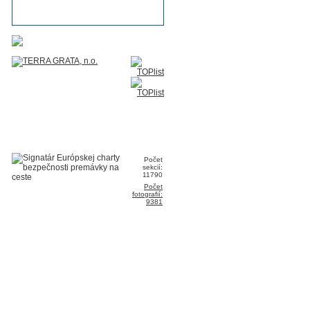
Počet
sekcií:
11790
Počet
fotografií:
9381