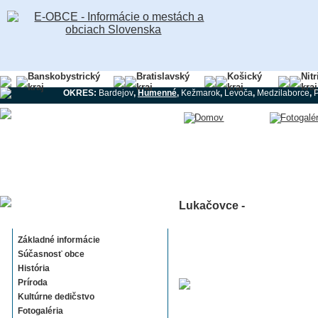
Banskobystrický
Bratislavský
Košický
Nit
kraj
kraj
kraj
kraj
OKRES:
Bardejov
,
Humenné
,
Kežmarok
,
Levoča
,
Medzilaborce
,
Lukačovce -
Lukačovce
Základné informácie
Súčasnosť obce
História
Príroda
Kultúrne dedičstvo
Fotogaléria