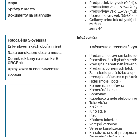
Predproduktívny vek (0-14) 
Mapa
Produktívny vek (15-54) žen
Správy z mesta
Produktívny vek (15-59) muž
Dokumenty na stiahnutie
Poproduktívny vek (55+Ž, 6
Celkový prírastok (úbytok) o
muži 28
ženy 44
Sekcie E-OBCE.sk
Infraštruktúra
Fotogaléria Slovenska
Erby slovenských obcí a miest
Občianska a technická vy
Naša ponuka pre obce a mestá
Predajňa potravinárskeho to
Cenník reklamy na stránke E-
Pohostinské odbytové stredi
OBCE.sk
Predajňa nepotravinárskeho
Predajňa pohonných látok
Úplný zoznam obcí Slovenska
Zariadenie pre údržbu a opr
Kontakt
Predajňa súčiastok a prísluš
Hotel (motel, botel)
Komerčná poisťovňa
Komerčná banka
Bankomat
Kúpalisko umelé alebo prír
Telocvičňa
Knižnica
Kino stále
Pošta
Káblová televízia
Verejný vodovod
Verejná kanalizácia
Kanalizačná sieť pripojená
Rozvodná sieť plynu