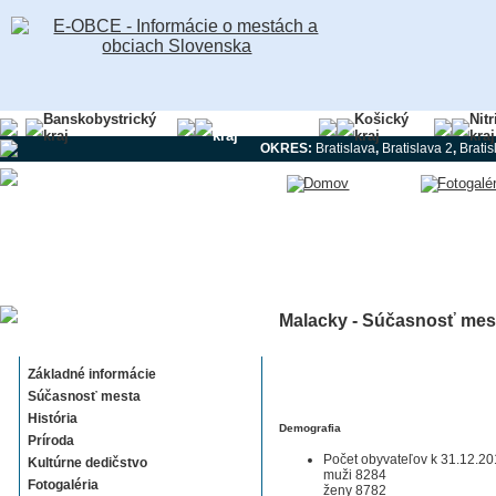
Banskobystrický
Bratislavský
Košický
Nit
kraj
kraj
kraj
kraj
OKRES:
Bratislava
,
Bratislava 2
,
Bratis
Malacky - Súčasnosť mes
Malacky
Základné informácie
Súčasnosť mesta
História
Demografia
Príroda
Počet obyvateľov k 31.12.2
Kultúrne dedičstvo
muži 8284
Fotogaléria
ženy 8782