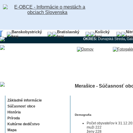
Banskobystrický
Bratislavský
Košický
Nit
kraj
kraj
kraj
kraj
OKRES:
Dunajská Streda
,
Gal
Merašice - Súčasnosť ob
Merašice
Základné informácie
Súčasnosť obce
História
Demografia
Príroda
Počet obyvateľov k 31.12.20
Kultúrne dedičstvo
muži 222
Mapa
ženy 228