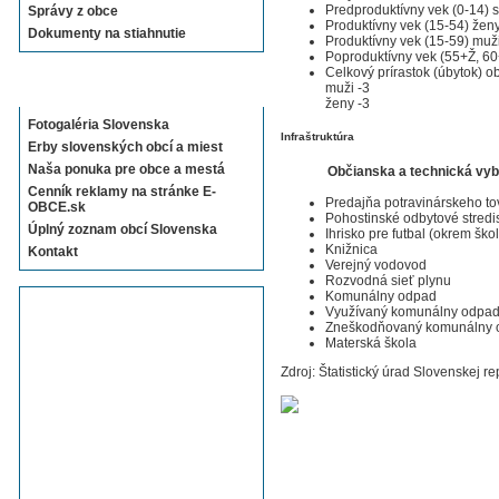
Predproduktívny vek (0-14) 
Správy z obce
Produktívny vek (15-54) žen
Dokumenty na stiahnutie
Produktívny vek (15-59) muž
Poproduktívny vek (55+Ž, 6
Celkový prírastok (úbytok) ob
Sekcie E-OBCE.sk
muži -3
ženy -3
Fotogaléria Slovenska
Infraštruktúra
Erby slovenských obcí a miest
Naša ponuka pre obce a mestá
Občianska a technická vy
Cenník reklamy na stránke E-
Predajňa potravinárskeho to
OBCE.sk
Pohostinské odbytové stredi
Úplný zoznam obcí Slovenska
Ihrisko pre futbal (okrem ško
Knižnica
Kontakt
Verejný vodovod
Rozvodná sieť plynu
Komunálny odpad
Využívaný komunálny odpa
Zneškodňovaný komunálny 
Materská škola
Zdroj: Štatistický úrad Slovenskej re