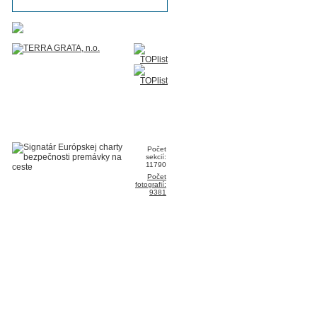
Počet
sekcií:
11790
Počet
fotografií:
9381