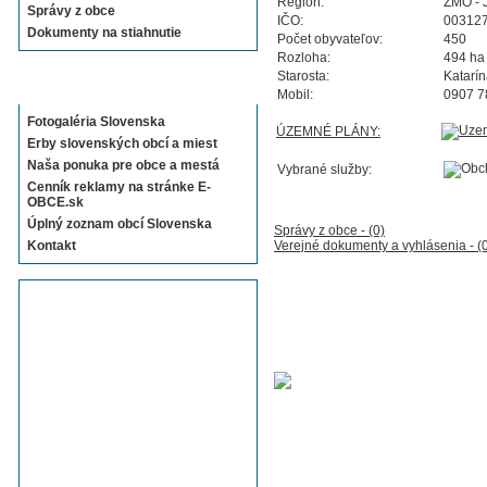
Región:
ZMO - 
Správy z obce
IČO:
00312
Dokumenty na stiahnutie
Počet obyvateľov:
450
Rozloha:
494 ha
Starosta:
Katarí
Sekcie E-OBCE.sk
Mobil:
0907 7
Fotogaléria Slovenska
ÚZEMNÉ PLÁNY:
Erby slovenských obcí a miest
Naša ponuka pre obce a mestá
Vybrané služby:
Cenník reklamy na stránke E-
OBCE.sk
Úplný zoznam obcí Slovenska
Správy z obce - (0)
Kontakt
Verejné dokumenty a vyhlásenia - (