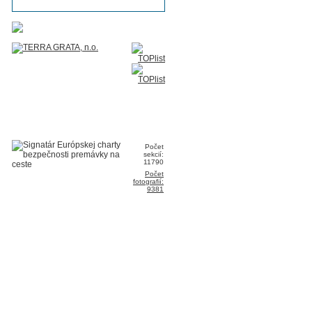
Počet
sekcií:
11790
Počet
fotografií:
9381