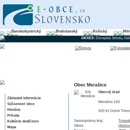
Banskobystrický
Bratislavský
Košický
Nit
kraj
kraj
kraj
kraj
OKRES:
Dunajská Streda
,
Gal
Obec Merašice
Merašice
Obecný úrad
Základné informácie
Merašice 183
Súčasnosť obce
História
920 61 Dolné Trhov
Príroda
Samosprávny kraj:
Trnavs
Kultúrne dedičstvo
Okres:
Hlohov
Mapa