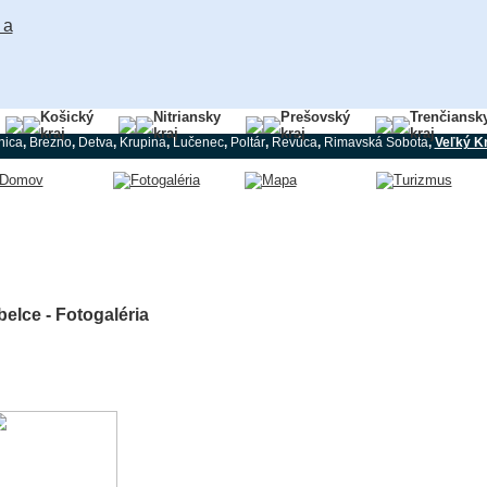
Košický
Nitriansky
Prešovský
Trenčiansk
kraj
kraj
kraj
kraj
nica
,
Brezno
,
Detva
,
Krupina
,
Lučenec
,
Poltár
,
Revúca
,
Rimavská Sobota
,
Veľký Kr
belce - Fotogaléria