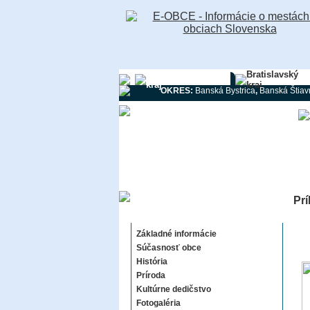
Banskobystrický
Bratislavský
kraj
kraj
OKRES:
Banská Bystrica
,
Banská Štiav
Prí
Príbelce
Základné informácie
Súčasnosť obce
História
Príroda
Kultúrne dedičstvo
Fotogaléria