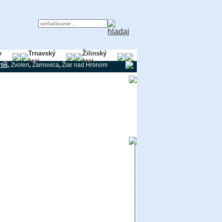
y
Trnavský
Žilinský
kraj
kraj
tíš
,
Zvolen
,
Žarnovica
,
Žiar nad Hronom