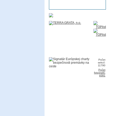
Počet
sekcií:
11790
Počet
fotografií:
9381