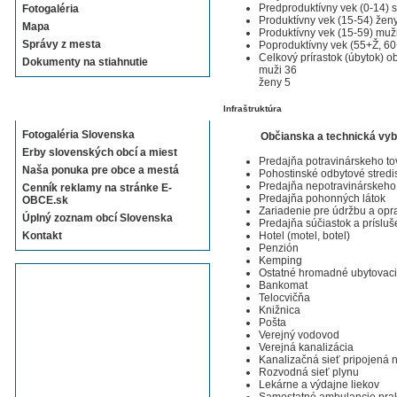
Predproduktívny vek (0-14) 
Fotogaléria
Produktívny vek (15-54) žen
Mapa
Produktívny vek (15-59) muž
Správy z mesta
Poproduktívny vek (55+Ž, 6
Celkový prírastok (úbytok) o
Dokumenty na stiahnutie
muži 36
ženy 5
Sekcie E-OBCE.sk
Infraštruktúra
Fotogaléria Slovenska
Občianska a technická vy
Erby slovenských obcí a miest
Predajňa potravinárskeho to
Naša ponuka pre obce a mestá
Pohostinské odbytové stredi
Predajňa nepotravinárskeho
Cenník reklamy na stránke E-
Predajňa pohonných látok
OBCE.sk
Zariadenie pre údržbu a opr
Úplný zoznam obcí Slovenska
Predajňa súčiastok a prísluš
Hotel (motel, botel)
Kontakt
Penzión
Kemping
Ostatné hromadné ubytovaci
Bankomat
Telocvičňa
Knižnica
Pošta
Verejný vodovod
Verejná kanalizácia
Kanalizačná sieť pripojená
Rozvodná sieť plynu
Lekárne a výdajne liekov
Samostatné ambulancie prak