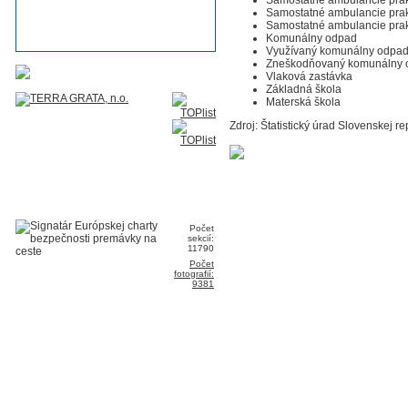
Samostatné ambulancie prakt
Samostatné ambulancie prak
Komunálny odpad
Využívaný komunálny odpa
Zneškodňovaný komunálny 
Vlaková zastávka
Základná škola
Materská škola
Zdroj: Štatistický úrad Slovenskej re
Počet
sekcií:
11790
Počet
fotografií:
9381