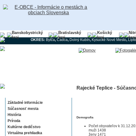
Banskobystrický
Bratislavský
Košický
Nit
kraj
kraj
kraj
kraj
OKRES:
Bytča
,
Čadca
,
Dolný Kubín
,
Kysucké Nové Mesto
,
Lipt
Rajecké Teplice - Súčasn
Rajecké Teplice
Základné informácie
Súčasnosť mesta
História
Demografia
Príroda
Počet obyvateľov k 31.12.2
Kultúrne dedičstvo
muži 1438
Virtuálna prehliadka
ženy 1471