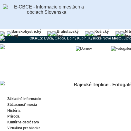
Banskobystrický
Bratislavský
Košický
Nit
kraj
kraj
kraj
kra
OKRES:
Bytča
,
Čadca
,
Dolný Kubín
,
Kysucké Nové Mesto
,
Lipt
Rajecké Teplice - Fotogalé
Rajecké Teplice
Základné informácie
Súčasnosť mesta
História
Príroda
Kultúrne dedičstvo
Virtuálna prehliadka