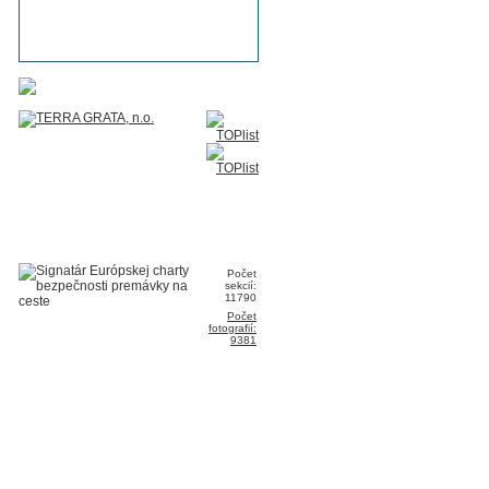
Počet
sekcií:
11790
Počet
fotografií:
9381