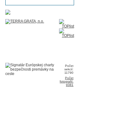
Počet
sekcií:
11790
Počet
fotografií:
9381