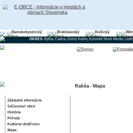
Banskobystrický
Bratislavský
Košický
Nit
kraj
kraj
kraj
kraj
OKRES:
Bytča
,
Čadca
,
Dolný Kubín
,
Kysucké Nové Mesto
,
Lipt
Rakša - Mapa
Rakša
Základné informácie
Súčasnosť obce
História
Príroda
Kultúrne dedičstvo
Mapa