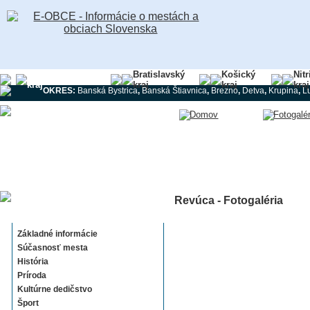
Banskobystrický
Bratislavský
Košický
Nit
kraj
kraj
kraj
kraj
OKRES:
Banská Bystrica
,
Banská Štiavnica
,
Brezno
,
Detva
,
Krupina
,
L
Revúca - Fotogaléria
Revúca
Základné informácie
Súčasnosť mesta
História
Príroda
Kultúrne dedičstvo
Šport