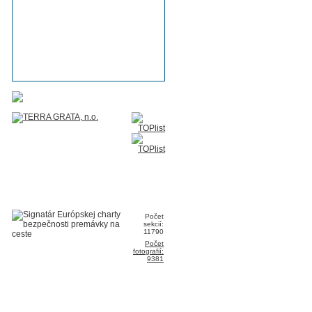
Počet
sekcií:
11790
Počet
fotografií:
9381