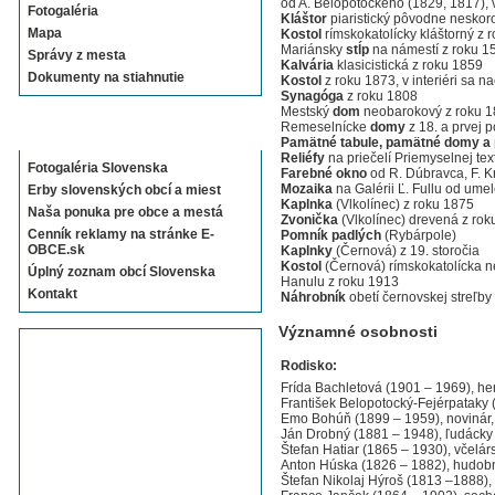
od A. Belopotockého (1829, 1817), v
Fotogaléria
Kláštor
piaristický pôvodne nesko
Mapa
Kostol
rímskokatolícky kláštorný z 
Mariánsky
stĺp
na námestí z roku 1
Správy z mesta
Kalvária
klasicistická z roku 1859
Dokumenty na stiahnutie
Kostol
z roku 1873, v interiéri sa 
Synagóga
z roku 1808
Mestský
dom
neobarokový z roku 
Remeselnícke
domy
z 18. a prvej p
Sekcie E-OBCE.sk
Pamätné tabule, pamätné domy a
Reliéfy
na priečelí Priemyselnej text
Fotogaléria Slovenska
Farebné okno
od R. Dúbravca, F. K
Mozaika
na Galérii Ľ. Fullu od um
Erby slovenských obcí a miest
Kaplnka
(Vlkolínec) z roku 1875
Naša ponuka pre obce a mestá
Zvonička
(Vlkolínec) drevená z rok
Cenník reklamy na stránke E-
Pomník padlých
(Rybárpole)
OBCE.sk
Kaplnky
(Černová) z 19. storočia
Kostol
(Černová) rímskokatolícka n
Úplný zoznam obcí Slovenska
Hanulu z roku 1913
Kontakt
Náhrobník
obetí černovskej streľby
Významné osobnosti
Rodisko:
Frída Bachletová (1901 – 1969), h
František Belopotocký-Fejérpataky 
Emo Bohúň (1899 – 1959), novinár,
Ján Drobný (1881 – 1948), ľudácky p
Štefan Hatiar (1865 – 1930), včelár
Anton Húska (1826 – 1882), hudobn
Štefan Nikolaj Hýroš (1813 –1888), 