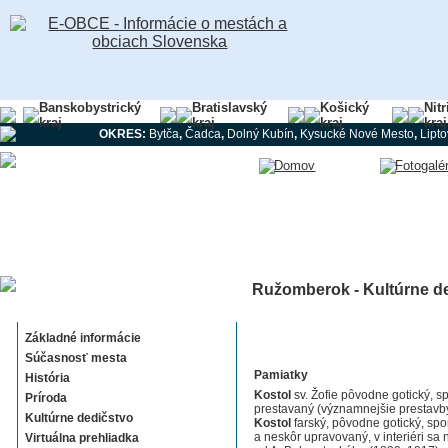
Banskobystrický
Bratislavský
Košický
Nit
kraj
kraj
kraj
kraj
OKRES:
Bytča
,
Čadca
,
Dolný Kubín
,
Kysucké Nové Mesto
,
Lipt
Ružomberok - Kultúrne d
Ružomberok
Základné informácie
Súčasnosť mesta
Pamiatky
História
Kostol
sv. Žofie pôvodne gotický, 
Príroda
prestavaný (významnejšie prestavby 
Kultúrne dedičstvo
Kostol
farský, pôvodne gotický, spo
a neskôr upravovaný, v interiéri sa
Virtuálna prehliadka