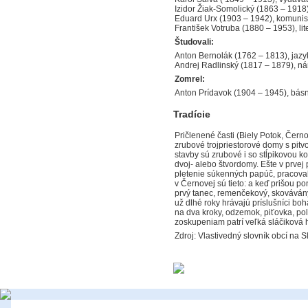
Izidor Žiak-Somolický (1863 – 1918)
Eduard Urx (1903 – 1942), komunisti
František Votruba (1880 – 1953), lit
Študovali:
Anton Bernolák (1762 – 1813), jaz
Andrej Radlinský (1817 – 1879), n
Zomrel:
Anton Prídavok (1904 – 1945), básn
Tradície
Pričlenené časti (Biely Potok, Čern
zrubové trojpriestorové domy s pi
stavby sú zrubové i so stĺpikovou 
dvoj- alebo štvordomy. Ešte v prvej
pletenie súkenných papúč, pracovala
v Černovej sú tieto: a keď prišou p
prvý tanec, remenčekový, skovávány,
už dlhé roky hrávajú príslušníci bo
na dva kroky, odzemok, piťovka, pol
zoskupeniam patrí veľká sláčiková 
Zdroj: Vlastivedný slovník obcí na S