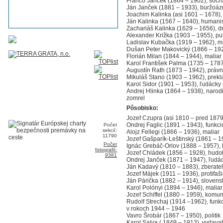
Franco Janček (1864 – 1902), sochá
Ján Janček (1881 – 1933), buržoázn
Joachim Kalinka (asi 1601 – 1678),
Ján Kalinka (1567 – 1640), humanis
Zachariáš Kalinka (1629 – 1656), d
Alexander Križka (1903 – 1955), pub
Ladislav Kubačka (1919 – 1962), m
Dušan Peter Makovický (1866 – 1921)
Florián Milan (1844 – 1944), maliar
Karol František Palma (1735 – 1787)
Augustín Rath (1873 – 1942), právn
Mikuláš Stano (1903 – 1962), prekl
Karol Sidor (1901 – 1953), ľudácky p
Andrej Hlinka (1864 – 1938), narodi
zomrel
Pôsobisko:
Jozef Czupra (asi 1810 – pred 1879
Ondrej Faglic (1891 – 1943), funkc
Počet
sekcií:
Alojz Fellegi (1866 – 1936), maliar
11790
Jozef Gašparík-Leštinský (1861 – 1
Počet
Ignác Grebáč-Orlov (1888 – 1957), 
fotografií:
Jozef Chládek (1856 – 1928), hudob
9381
Ondrej Janček (1871 – 1947), ľudáck
Ján Kadavý (1810 – 1883), zberateľ
Jozef Májek (1911 – 1936), protifaši
Ján Párička (1882 – 1914), slovens
Karol Polónyi (1894 – 1946), maliar
Jozef Schiffel (1880 – 1959), komun
Rudolf Strechaj (1914 –1962), funk
v rokoch 1944 – 1946
Vavro Šrobár (1867 – 1950), politik
Karol Salva ( 1849 – 1913), vydavat