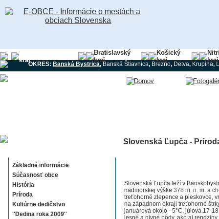
Banskobystrický
Bratislavský
Košický
Nit
kraj
kraj
kraj
kraj
OKRES:
Banská Bystrica
,
Banská Štiavnica
,
Brezno
,
Detva
,
Krupina
,
Slovenská Ľupča - Prírod
Slovenská Ľupča
Základné informácie
Súčasnosť obce
Slovenská Ľupča leží v Banskobystr
História
nadmorskej výške 378 m. n. m. a cho
Príroda
treťohorné zlepence a pieskovce, vr
na západnom okraji treťohorné štrky
Kultúrne dedičstvo
januárová okolo –5°C, júlová 17-1
''Dedina roka 2009''
lesné a nivné pôdy, ako aj rendziny