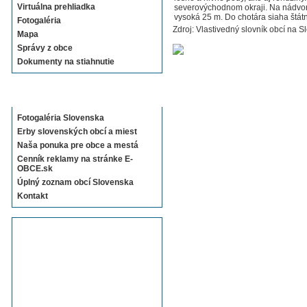
Virtuálna prehliadka
severovýchodnom okraji. Na nádvorí
vysoká 25 m. Do chotára siaha štátn
Fotogaléria
Zdroj: Vlastivedný slovník obcí na S
Mapa
Správy z obce
Dokumenty na stiahnutie
Sekcie E-OBCE.sk
Fotogaléria Slovenska
Erby slovenských obcí a miest
Naša ponuka pre obce a mestá
Cenník reklamy na stránke E-
OBCE.sk
Úplný zoznam obcí Slovenska
Kontakt