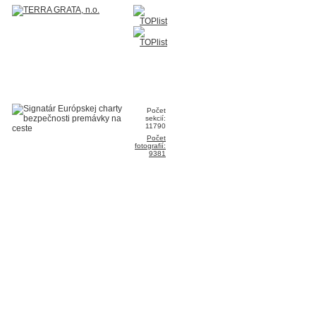
Počet
sekcií:
11790
Počet
fotografií:
9381