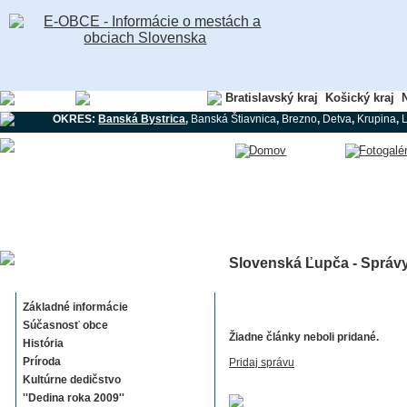
Banskobystrický kraj
Bratislavský kraj
Košický kraj
N
OKRES:
Banská Bystrica
,
Banská Štiavnica
,
Brezno
,
Detva
,
Krupina
,
Slovenská Ľupča - Správy
Slovenská Ľupča
Základné informácie
Súčasnosť obce
Žiadne články neboli pridané.
História
Príroda
Pridaj správu
Kultúrne dedičstvo
''Dedina roka 2009''