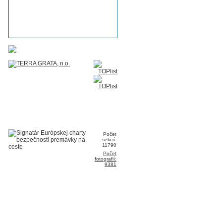
Počet
sekcií:
11790
Počet
fotografií:
9381