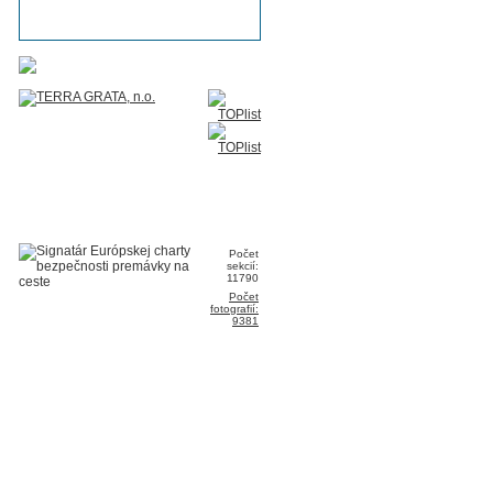
Počet
sekcií:
11790
Počet
fotografií:
9381