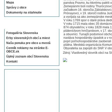
Mapa
panstva Pravno, ku ktorému patrili
Zemepánmi boli rodiny Thurócziovc
Správy z obce
začiatkom 16. storočia Záblatskovci, 
Dokumenty na stiahnutie
Prónayovci, v 19. storočí rodina Ju
a vyvíjala sa ako zemepánske meste
V roku 1769 spor o staré práva dedi
V roku 1715 mala obec 35 domácnos
Sekcie E-OBCE.sk
874 obyvateľov, v roku 1828 mala 
pláteníctvom hrnčiarstvom, v 17. stor
Fotogaléria Slovenska
a obuvníci. Tunajší podomoví obchod
nastáva hospodársky úpadok a v ro
Erby slovenských obcí a miest
popri poľnohospodárstve zaoberali 
Naša ponuka pre obce a mestá
plátna. Mestská organizácia Komuni
Cenník reklamy na stránke E-
Obyvatelia sa zapojili do SNP. V obc
OBCE.sk
Zdroj: Vlastivedný slovník obcí na S
Úplný zoznam obcí Slovenska
Kontakt