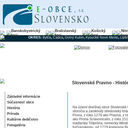
Banskobystrický
Bratislavský
Košický
Nit
kraj
kraj
kraj
kraj
OKRES:
Bytča
,
Čadca
,
Dolný Kubín
,
Kysucké Nové Mesto
,
Lipt
Slovenské Pravno - Histór
Slovenské Pravno
Základné informácie
Súčasnosť obce
Na území dnešnej obce Slovenské Pr
História
storočia a zaniknutý stredoveký hr
Príroda
Prona, z roku 1279 ako Prauna, z r
ako Prona Sclavonicalis, z roku 15
Kultúrne dedičstvo
maďarsky Tótpróna, nemecky Windis
Fotogaléria
turčianskemu, od 1279 komesovi Re