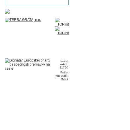
Počet
sekcií:
11790
Počet
fotografií:
9381