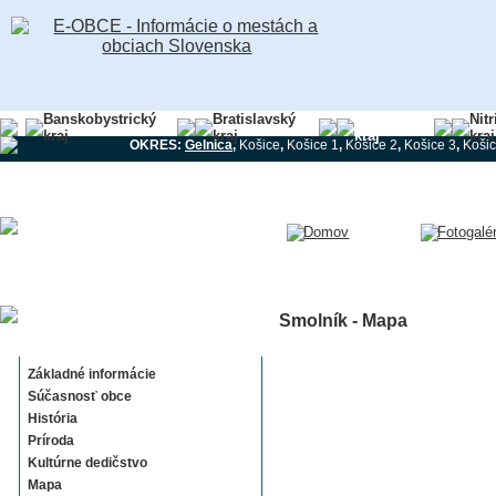
Banskobystrický
Bratislavský
Košický
Nit
kraj
kraj
kraj
kraj
OKRES:
Gelnica
,
Košice
,
Košice 1
,
Košice 2
,
Košice 3
,
Košic
Smolník - Mapa
Smolník
Základné informácie
Súčasnosť obce
História
Príroda
Kultúrne dedičstvo
Mapa