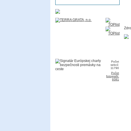
Zdro
Počet
sekcií:
11790
Počet
fotografií:
9381