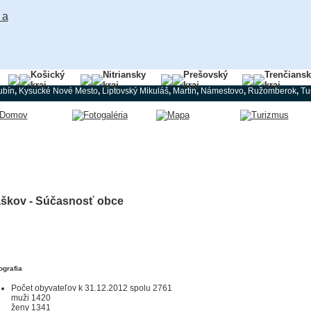
Košický
Nitriansky
Prešovský
Trenčians
kraj
kraj
kraj
kraj
ubín
,
Kysucké Nové Mesto
,
Liptovský Mikuláš
,
Martin
,
Námestovo
,
Ružomberok
,
Tu
aškov - Súčasnosť obce
grafia
Počet obyvateľov k 31.12.2012 spolu 2761
muži 1420
ženy 1341