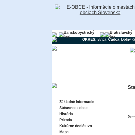
Banskobystrický
Bratislavský
kraj
kraj
OKRES:
Bytča
,
Čadca
,
Dolný K
St
Staškov
Základné informácie
Súčasnosť obce
História
Demo
Príroda
Kultúrne dedičstvo
Mapa