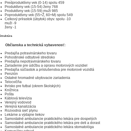
Predproduktívny vek (0-14) spolu 459
Produktívny vek (15-54) ženy 768
Produktívny vek (15-59) muži 985
Poproduktívny vek (55+Ž, 60+M) spolu 549
Celkový prírastok (úbytok) obyv. spolu -10
muži -9
ženy -1
štruktúra
Občianska a technická vybavenosť:
Predajňa potravinárskeho tovaru
Pohostinské odbytové stredisko
Predajňa nepotravinárskeho tovaru
Zariadenie pre údržbu a opravu motorových vozidiel
Predajňa súčiastok a príslušenstva pre motorové vozidlá
Penzión
Ostatné hromadné ubytovacie zariadenia
Telocvičňa
Ihrisko pre futbal (okrem školských)
Knižnica
Pošta
Káblová televízia
Verejný vodovod
Verejná kanalizácia
Rozvodná sieť plynu
Lekárne a výdajne liekov
Samostatné ambulancie praktického lekára pre dospelých
Samostatné ambulancie praktického lekára pre deti a dorast
Samostatné ambulancie praktického lekára stomatológa
Komunálny odpad