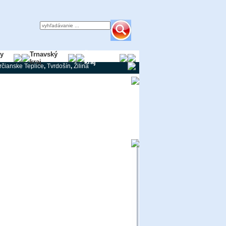
ky
Trnavský
Žilinský
kraj
kraj
rčianske Teplice
,
Tvrdošín
,
Žilina