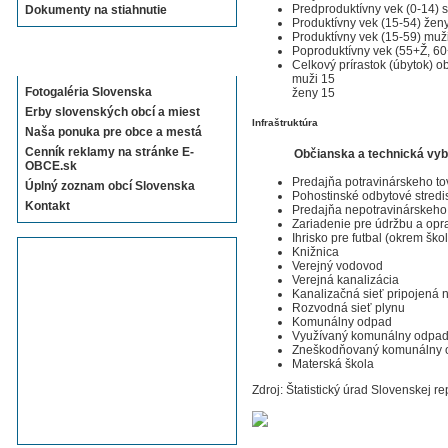
Predproduktívny vek (0-14) 
Dokumenty na stiahnutie
Produktívny vek (15-54) žen
Produktívny vek (15-59) muž
Poproduktívny vek (55+Ž, 6
Sekcie E-OBCE.sk
Celkový prírastok (úbytok) o
muži 15
Fotogaléria Slovenska
ženy 15
Erby slovenských obcí a miest
Infraštruktúra
Naša ponuka pre obce a mestá
Cenník reklamy na stránke E-
Občianska a technická vy
OBCE.sk
Predajňa potravinárskeho to
Úplný zoznam obcí Slovenska
Pohostinské odbytové stredi
Kontakt
Predajňa nepotravinárskeho
Zariadenie pre údržbu a opr
Ihrisko pre futbal (okrem ško
Knižnica
Verejný vodovod
Verejná kanalizácia
Kanalizačná sieť pripojená
Rozvodná sieť plynu
Komunálny odpad
Využívaný komunálny odpa
Zneškodňovaný komunálny 
Materská škola
Zdroj: Štatistický úrad Slovenskej re