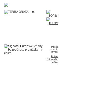
Počet
sekcií:
11790
Počet
fotografií:
9381