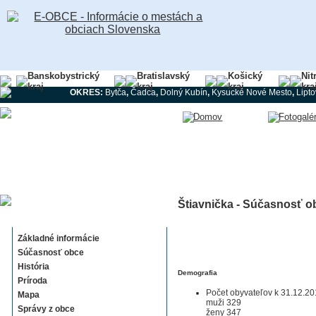
Banskobystrický
Bratislavský
Košický
Nit
kraj
kraj
kraj
kra
OKRES:
Bytča
,
Čadca
,
Dolný Kubín
,
Kysucké Nové Mesto
,
Lipt
Štiavnička - Súčasnosť o
Štiavnička
Základné informácie
Súčasnosť obce
História
Demografia
Príroda
Počet obyvateľov k 31.12.20
Mapa
muži 329
Správy z obce
ženy 347