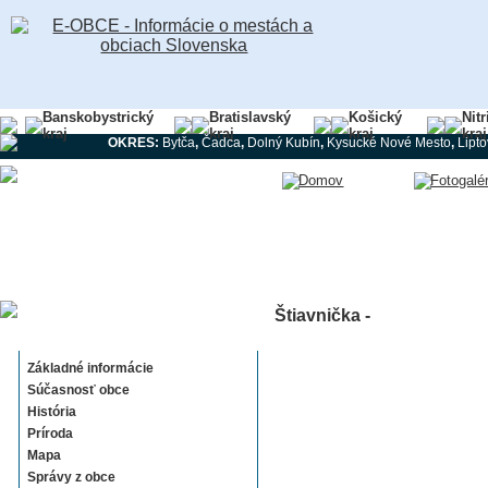
Banskobystrický
Bratislavský
Košický
Nit
kraj
kraj
kraj
kraj
OKRES:
Bytča
,
Čadca
,
Dolný Kubín
,
Kysucké Nové Mesto
,
Lipt
Štiavnička -
Štiavnička
Základné informácie
Súčasnosť obce
História
Príroda
Mapa
Správy z obce