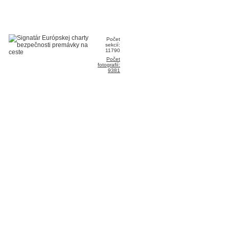
Počet
sekcií:
11790
Počet
fotografií:
9381