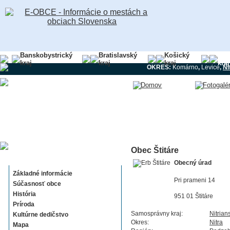
Banskobystrický
Bratislavský
Košický
Nit
kraj
kraj
kraj
kraj
OKRES:
Komárno
,
Levice
,
Ni
Obec Štitáre
Štitáre
Obecný úrad
Základné informácie
Pri prameni 14
Súčasnosť obce
História
951 01 Štitáre
Príroda
Samosprávny kraj:
Nitrian
Kultúrne dedičstvo
Okres:
Nitra
Mapa