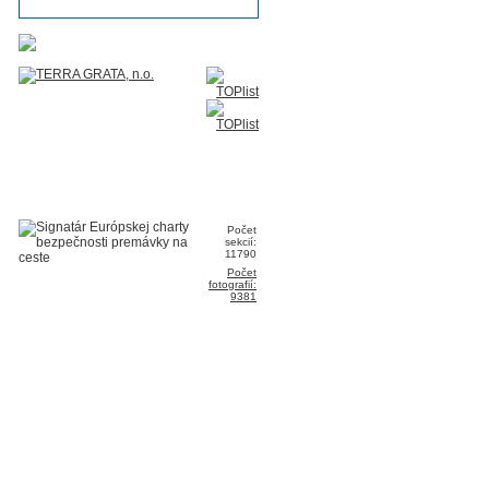
Počet
sekcií:
11790
Počet
fotografií:
9381