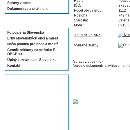
Región:
Podzob
Správy z obce
IČO:
37869
Dokumenty na stiahnutie
Počet obyvateľov:
1112
Rozloha:
749 ha
Starosta:
Valéri
Sekcie E-OBCE.sk
Mobil:
0918 3
Fotogaléria Slovenska
ÚZEMNÉ PLÁNY:
Erby slovenských obcí a miest
Naša ponuka pre obce a mestá
Vybrané služby:
Cenník reklamy na stránke E-
OBCE.sk
Úplný zoznam obcí Slovenska
Správy z obce - (0)
Kontakt
Verejné dokumenty a vyhlásenia - (