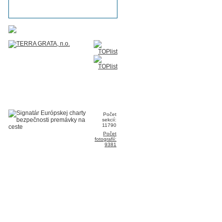
Počet
sekcií:
11790
Počet
fotografií:
9381