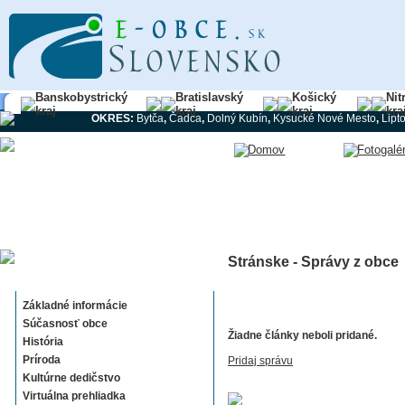
Banskobystrický
Bratislavský
Košický
Nit
kraj
kraj
kraj
kra
OKRES:
Bytča
,
Čadca
,
Dolný Kubín
,
Kysucké Nové Mesto
,
Lipt
Stránske - Správy z obce
Stránske
Základné informácie
Súčasnosť obce
Žiadne články neboli pridané.
História
Príroda
Pridaj správu
Kultúrne dedičstvo
Virtuálna prehliadka