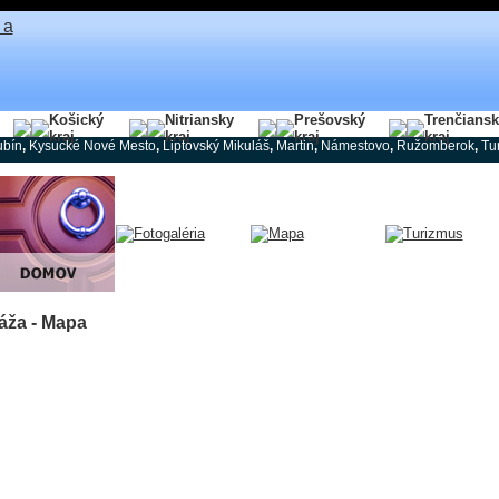
Košický
Nitriansky
Prešovský
Trenčians
kraj
kraj
kraj
kraj
ubín
,
Kysucké Nové Mesto
,
Liptovský Mikuláš
,
Martin
,
Námestovo
,
Ružomberok
,
Tu
áža - Mapa