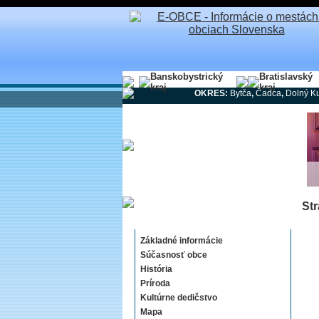
Banskobystrický
Bratislavský
kraj
kraj
OKRES:
Bytča
,
Čadca
,
Dolný K
Str
Stráža
Základné informácie
Súčasnosť obce
História
Príroda
Kultúrne dedičstvo
Mapa