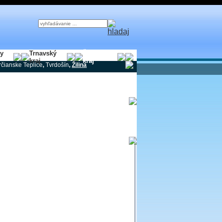
ky
Trnavský
Žilinský
kraj
kraj
rčianske Teplice
,
Tvrdošín
,
Žilina