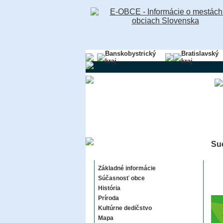
Banskobystrický
Bratislavský
kraj
kraj
Su
Suchá nad Parnou
Základné informácie
Súčasnosť obce
História
Príroda
Kultúrne dedičstvo
Mapa