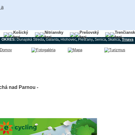
Košický
Nitriansky
Prešovský
Trenčians
kraj
kraj
kraj
kraj
OKRES:
Dunajská Streda
,
Galanta
,
Hlohovec
,
Piešťany
,
Senica
,
Skalica
,
Trnava
chá nad Parnou -