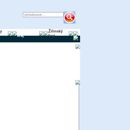
ky
Trnavský
Žilinský
kraj
kraj