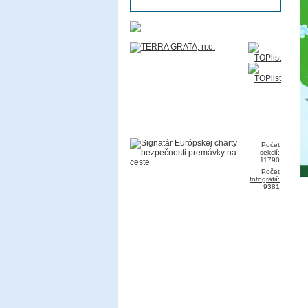
Počet
sekcií:
11790
Počet
fotografií:
9381