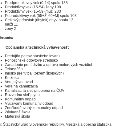
Predproduktívny vek (0-14) spolu 138
Produktívny vek (15-54) ženy 198
Produktívny vek (15-59) muži 233
Poproduktívny vek (55+Ž, 60+M) spolu 103
Celkový prírastok (úbytok) obyv. spolu 13
muži 11
ženy 2
štruktúra
Občianska a technická vybavenosť:
Predajňa potravinárskeho tovaru
Pohostinské odbytové stredisko
Zariadenie pre údržbu a opravu motorových vozidiel
Telocvičňa
Ihrisko pre futbal (okrem školských)
Knižnica
Verejný vodovod
Verejná kanalizácia
Kanalizačná sieť pripojená na ČOV
Rozvodná sieť plynu
Komunálny odpad
Využívaný komunálny odpad
Zneškodňovaný komunálny odpad
Základná škola
Materská škola
j: Štatistický úrad Slovenskej republiky, Mestská a obecná štatistika