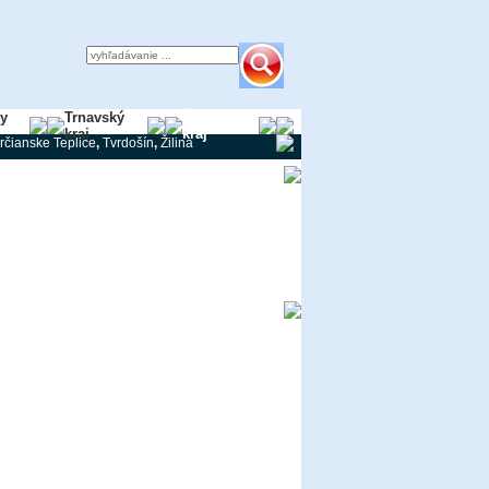
ky
Trnavský
Žilinský
kraj
kraj
rčianske Teplice
,
Tvrdošín
,
Žilina