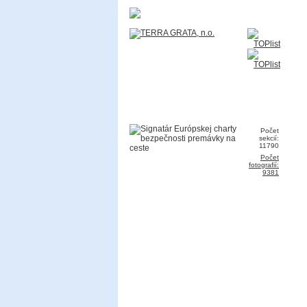
Počet
sekcií:
11790
Počet
fotografií:
9381