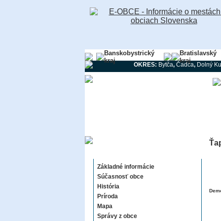
Banskobystrický
Bratislavský
kraj
kraj
OKRES:
Bytča
,
Čadca
,
Dolný Ku
Ťa
Ťapešovo
Základné informácie
Súčasnosť obce
História
Demo
Príroda
Mapa
Správy z obce