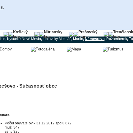
Košický
Nitriansky
Prešovský
Trenčians
kraj
kraj
kraj
kraj
bín
,
Kysucké Nové Mesto
,
Liptovský Mikuláš
,
Martin
,
Námestovo
,
Ružomberok
,
Tu
pešovo - Súčasnosť obce
grafia
Počet obyvateľov k 31.12.2012 spolu 672
muži 347
ženy 325