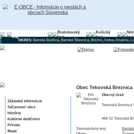
Banskobystrický
Bratislavský
Košický
Nit
kraj
kraj
kraj
kraj
OKRES:
Banská Bystrica
,
Banská Štiavnica
,
Brezno
,
Detva
,
Krupina
,
L
Obec Tekovská Breznica
Tekovská Breznica
Obecný úrad
Základné informácie
Tekovská Breznica 
Súčasnosť obce
História
966 52 Tekovská Br
Kultúrne dedičstvo
Príroda
Samosprávny kraj:
Bansko
Mapa
Okres:
Žarnov