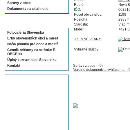
Správy z obce
Región:
Nová 
Dokumenty na stiahnutie
IČO:
00321
Počet obyvateľov:
1198
Rozloha:
2983 h
Sekcie E-OBCE.sk
Starosta:
Vladimí
Mobil:
+421(0
Fotogaléria Slovenska
Erby slovenských obcí a miest
ÚZEMNÉ PLÁNY:
Naša ponuka pre obce a mestá
Vybrané služby:
Cenník reklamy na stránke E-
OBCE.sk
Úplný zoznam obcí Slovenska
Kontakt
Správy z obce - (0)
Verejné dokumenty a vyhlásenia - (