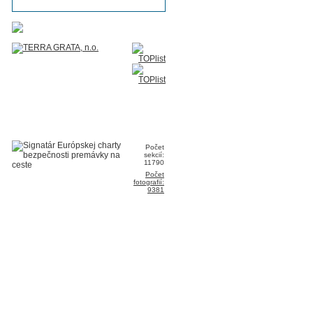
Počet
sekcií:
11790
Počet
fotografií:
9381