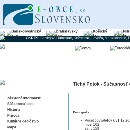
Banskobystrický
Bratislavský
Košický
Nit
kraj
kraj
kraj
kraj
OKRES:
Bardejov
,
Humenné
,
Kežmarok
,
Levoča
,
Medzilaborce
,
Tichý Potok - Súčasnosť
Tichý Potok
Základné informácie
Súčasnosť obce
História
Demografia
Príroda
Počet obyvateľov k 31.12.20
Kultúrne dedičstvo
muži 162
Mapa
ženy 159