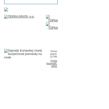
Počet
sekcií:
11790
Počet
fotografií:
9381