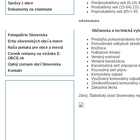
Predproduktívny vek (0-14) 
Správy z obce
Produktívny vek (15-64) 231
Dokumenty na stiahnutie
Poproduktívny vek (65+) 45
Infraštruktúra
Sekcie E-OBCE.sk
Občianska a technická vy
Fotogaléria Slovenska
Predajňa potravinárskeho to
Erby slovenských obcí a miest
Pohostinské odbytové stredi
Naša ponuka pre obce a mestá
Knižnica
Futbalové ihrisko
Cenník reklamy na stránke E-
Verejný vodovod
OBCE.sk
Verejná kanalizácia
Úplný zoznam obcí Slovenska
Kanalizačná sieť pripojená
Rozvodná sieť plynu
Kontakt
Komunálny odpad
Využívaný komunálny odpa
Zneškodňovaný komunálny 
Základná škola
Zdroj: Štatistický úrad Slovenskej re