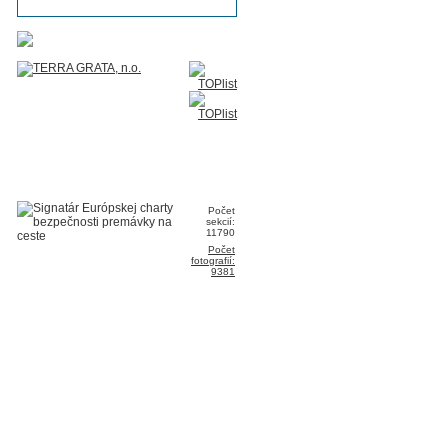
Počet
sekcií:
11790
Počet
fotografií:
9381