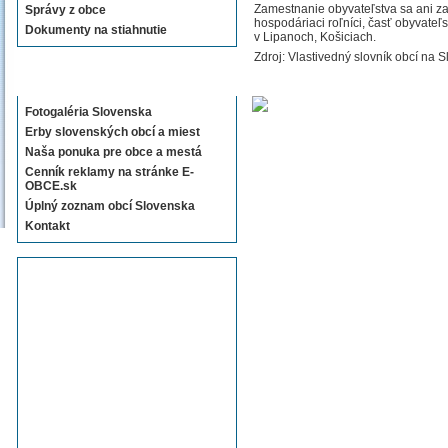
Zamestnanie obyvateľstva sa ani za
Správy z obce
hospodáriaci roľníci, časť obyvate
Dokumenty na stiahnutie
v Lipanoch, Košiciach.
Zdroj: Vlastivedný slovník obcí na S
Sekcie E-OBCE.sk
Fotogaléria Slovenska
Erby slovenských obcí a miest
Naša ponuka pre obce a mestá
Cenník reklamy na stránke E-
OBCE.sk
Úplný zoznam obcí Slovenska
Kontakt