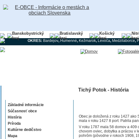
Banskobystrický
Bratislavský
Košický
Nit
kraj
kraj
kraj
kraj
OKRES:
Bardejov
,
Humenné
,
Kežmarok
,
Levoča
,
Medzilaborce
,
Tichý Potok - História
Tichý Potok
Základné informácie
Súčasnosť obce
Obec je doložená z roku 1427 ako 
História
mala v roku 1427 8 port. Patrila p
Príroda
V roku 1787 mala 58 domov a 409 o
Kultúrne dedičstvo
chovom oviec, dobytka a prácou v le
pohrôm (pôvodne v rokoch 1908, 1
Mapa