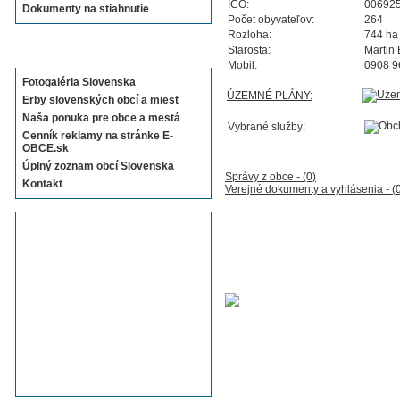
IČO:
00692
Dokumenty na stiahnutie
Počet obyvateľov:
264
Rozloha:
744 ha
Starosta:
Martin 
Sekcie E-OBCE.sk
Mobil:
0908 9
Fotogaléria Slovenska
ÚZEMNÉ PLÁNY:
Erby slovenských obcí a miest
Naša ponuka pre obce a mestá
Vybrané služby:
Cenník reklamy na stránke E-
OBCE.sk
Úplný zoznam obcí Slovenska
Správy z obce - (0)
Kontakt
Verejné dokumenty a vyhlásenia - (