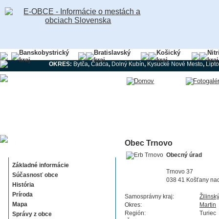
Banskobystrický
Bratislavský
Košický
Nit
kraj
kraj
kraj
kraj
OKRES:
Bytča
,
Čadca
,
Dolný Kubín
,
Kysucké Nové Mesto
,
Lipt
Obec Trnovo
Trnovo
Obecný úrad
Základné informácie
Trnovo 37
Súčasnosť obce
038 41 Košťany na
História
Príroda
Samosprávny kraj:
Žilinsk
Mapa
Okres:
Martin
Región:
Turiec
Správy z obce