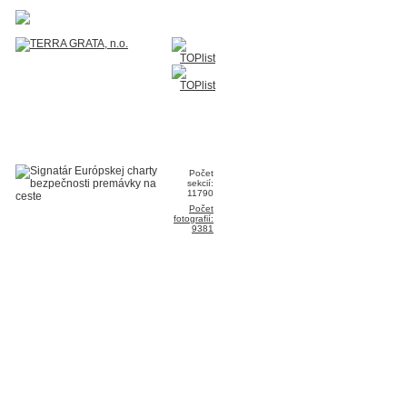
Počet
sekcií:
11790
Počet
fotografií:
9381