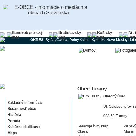
Banskobystrický
Bratislavský
Košický
Nitr
kraj
kraj
kraj
kraj
OKRES:
Bytča
,
Čadca
,
Dolný Kubín
,
Kysucké Nové Mesto
,
Lipt
Obec Turany
Turany
Obecný úrad
Základné informácie
Ul. Osloboditeľov 8
Súčasnosť obce
História
038 53 Turany
Príroda
Samosprávny kraj:
Žilinsk
Kultúrne dedičstvo
Okres:
Martin
Mapa