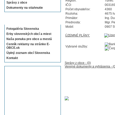
Región:
Turiec
Správy z obce
IČO:
00316
Dokumenty na stiahnutie
Počet obyvateľov:
4360
Rozloha:
4675 h
Primátor:
Ing. D
Sekcie E-OBCE.sk
Prednosta:
Mgr. P
Mobil:
0907 5
Fotogaléria Slovenska
Erby slovenských obcí a miest
ÚZEMNÉ PLÁNY:
Naša ponuka pre obce a mestá
Cenník reklamy na stránke E-
Vybrané služby:
OBCE.sk
Úplný zoznam obcí Slovenska
Kontakt
Správy z obce - (0)
Verejné dokumenty a vyhlásenia - (