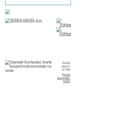
Počet
sekcií:
11790
Počet
fotografií:
9381