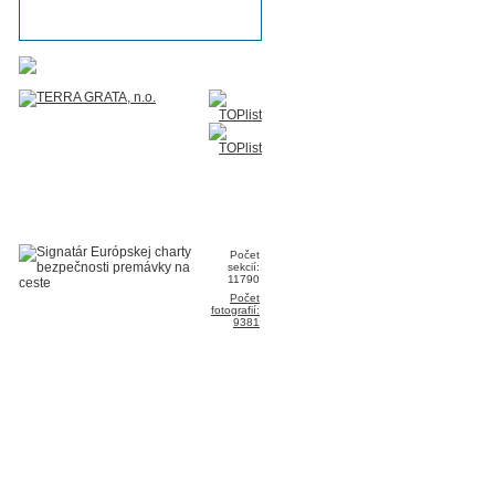
Počet
sekcií:
11790
Počet
fotografií:
9381