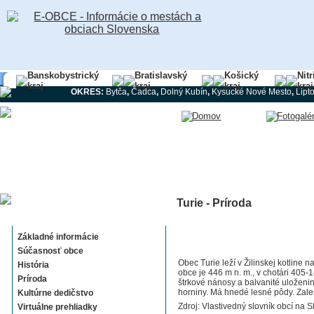
Banskobystrický
Bratislavský
Košický
Nit
kraj
kraj
kraj
kraj
OKRES:
Bytča
,
Čadca
,
Dolný Kubín
,
Kysucké Nové Mesto
,
Lipt
Turie - Príroda
Turie
Základné informácie
Súčasnosť obce
Obec Turie leží v Žilinskej kotlin
História
obce je 446 m n. m., v chotári 405-
Príroda
štrkové nánosy a balvanité uloženi
horniny. Má hnedé lesné pôdy. Zale
Kultúrne dedičstvo
Zdroj: Vlastivedný slovník obcí na S
Virtuálne prehliadky