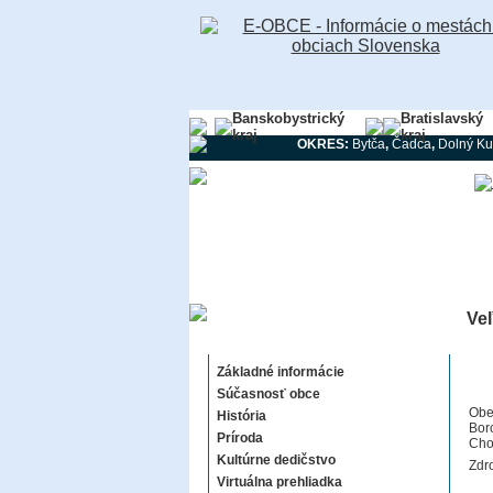
Banskobystrický
Bratislavský
kraj
kraj
OKRES:
Bytča
,
Čadca
,
Dolný Ku
Veľ
Veľké Borové
Základné informácie
Súčasnosť obce
Obe
História
Boro
Príroda
Cho
Kultúrne dedičstvo
Zdro
Virtuálna prehliadka