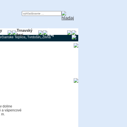
ky
Trnavský
Žilinský
kraj
kraj
rčianske Teplice
,
Tvrdošín
,
Žilina
v doline
vé a vápencové
. m.