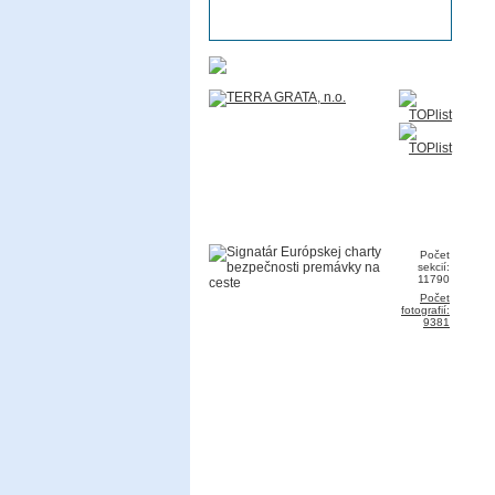
Počet
sekcií:
11790
Počet
fotografií:
9381