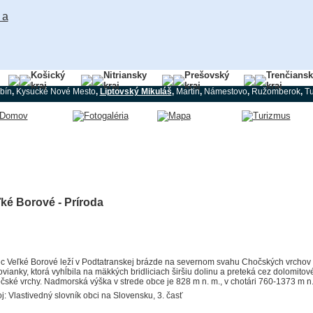
Košický
Nitriansky
Prešovský
Trenčians
kraj
kraj
kraj
kraj
bín
,
Kysucké Nové Mesto
,
Liptovský Mikuláš
,
Martin
,
Námestovo
,
Ružomberok
,
Tu
ké Borové - Príroda
c Veľké Borové leží v Podtatranskej brázde na severnom svahu Chočských vrchov 
vianky, ktorá vyhĺbila na mäkkých bridliciach širšiu dolinu a preteká cez dolomito
čské vrchy. Nadmorská výška v strede obce je 828 m n. m., v chotári 760-1373 m n
j: Vlastivedný slovník obci na Slovensku, 3. časť