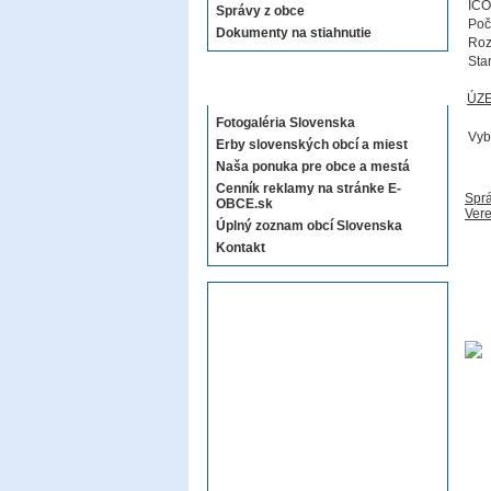
IČO
Správy z obce
Poč
Dokumenty na stiahnutie
Roz
Sta
Sekcie E-OBCE.sk
ÚZ
Fotogaléria Slovenska
Vyb
Erby slovenských obcí a miest
Naša ponuka pre obce a mestá
Cenník reklamy na stránke E-
Sprá
OBCE.sk
Vere
Úplný zoznam obcí Slovenska
Kontakt