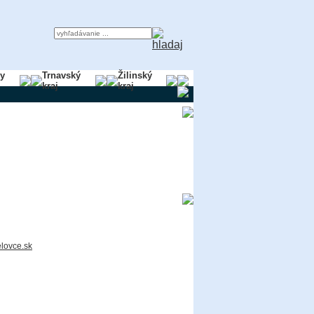
ky
Trnavský
Žilinský
kraj
kraj
lovce.sk