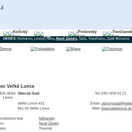
Košický
Nitriansky
Prešovský
Trenčians
kraj
kraj
kraj
kraj
OKRES:
Komárno
,
Levice
,
Nitra
,
Nové Zámky
,
Šaľa
,
Topoľčany
,
Zlaté Moravce
ec Veľké Lovce
Obecný úrad
Tel:
035 / 658 91 21
Veľké Lovce 431
Email:
obecnyurad@velke
941 42 Veľké Lovce
Web:
www.velkelovce.sk
osprávny kraj:
Nitriansky
es:
Nové Zámky
ión:
Thermál