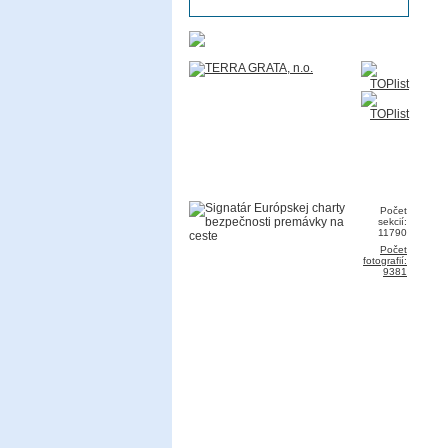
Počet
sekcií:
11790
Počet
fotografií:
9381