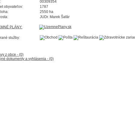
:
00309354
et obyvateľov:
1787
loha:
2550 ha
rosta:
JUDr. Marek Šafár
EMNÉ PLÁNY:
rané služby:
vy z obce - (0)
jné dokumenty a vyhlásenia - (0)