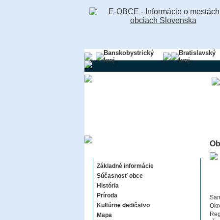
Banskobystrický
Bratislavský
kraj
kraj
Ob
Veľké Lovce
Základné informácie
Súčasnosť obce
História
Príroda
Sam
Kultúrne dedičstvo
Okr
Reg
Mapa