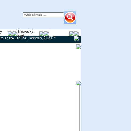
ky
Trnavský
Žilinský
kraj
kraj
rčianske Teplice
,
Tvrdošín
,
Žilina