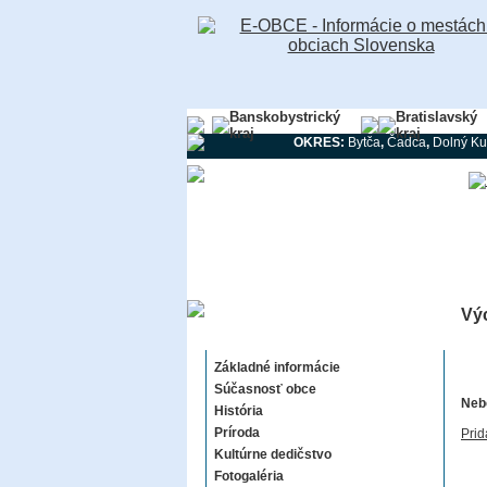
Banskobystrický
Bratislavský
kraj
kraj
OKRES:
Bytča
,
Čadca
,
Dolný Ku
Vý
Východná
Základné informácie
Súčasnosť obce
Nebo
História
Príroda
Prid
Kultúrne dedičstvo
Fotogaléria