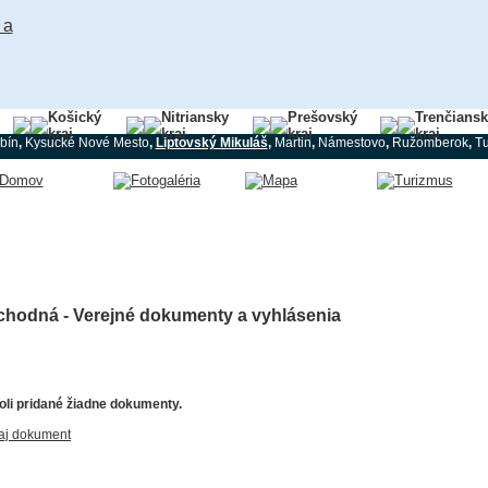
Košický
Nitriansky
Prešovský
Trenčians
kraj
kraj
kraj
kraj
bín
,
Kysucké Nové Mesto
,
Liptovský Mikuláš
,
Martin
,
Námestovo
,
Ružomberok
,
Tu
chodná - Verejné dokumenty a vyhlásenia
li pridané žiadne dokumenty.
aj dokument