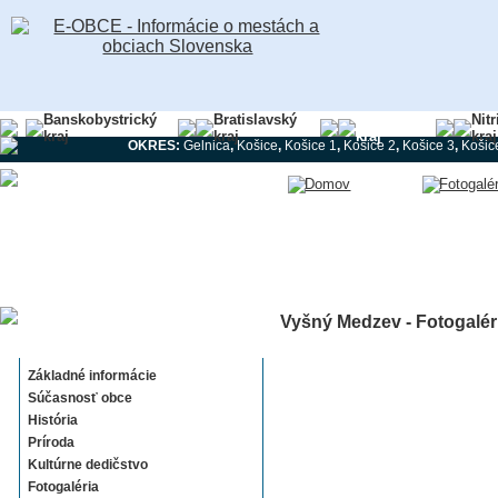
Banskobystrický
Bratislavský
Košický
Nit
kraj
kraj
kraj
kraj
OKRES:
Gelnica
,
Košice
,
Košice 1
,
Košice 2
,
Košice 3
,
Košic
Vyšný Medzev - Fotogalér
Vyšný Medzev
Základné informácie
Súčasnosť obce
História
Príroda
Kultúrne dedičstvo
Fotogaléria