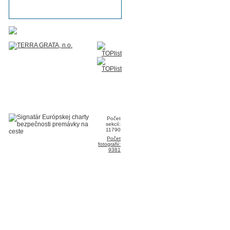
Počet
sekcií:
11790
Počet
fotografií:
9381