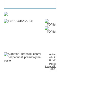
Počet
sekcií:
11790
Počet
fotografií:
9381