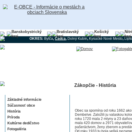
Banskobystrický
Bratislavský
Košický
Nitr
kraj
kraj
kraj
kraj
OKRES:
Bytča
,
Čadca
,
Dolný Kubín
,
Kysucké Nové Mesto
,
Lipt
Zákopčie - História
Zákopčie
Základné informácie
Súčasnosť obce
Obec sa spomína od roku 1662 ako
História
Dembelve. Založili ju valaskou kolo
Príroda
roku 1720 mala 2 mlyny a 23 daňov
mala 420 domov a 2971 obyvateľov.
Kultúrne dedičstvo
pašeráctvom, ženy zberom a predáva
Fotogaléria
Od roku 1933 tu bola veľká nezame