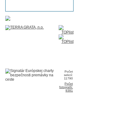
Počet
sekcií:
11790
Počet
fotografií:
9381