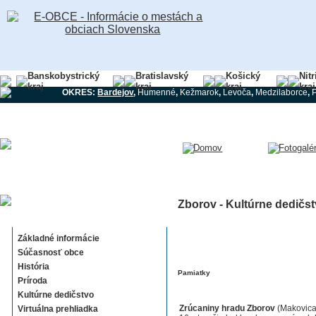
Banskobystrický
Bratislavský
Košický
Nit
kraj
kraj
kraj
kraj
OKRES:
Bardejov
,
Humenné
,
Kežmarok
,
Levoča
,
Medzilaborce
,
Zborov - Kultúrne dedičs
Zborov
Základné informácie
Súčasnosť obce
História
Pamiatky
Príroda
Kultúrne dedičstvo
Zrúcaniny hradu Zborov
(Makovica)
Virtuálna prehliadka