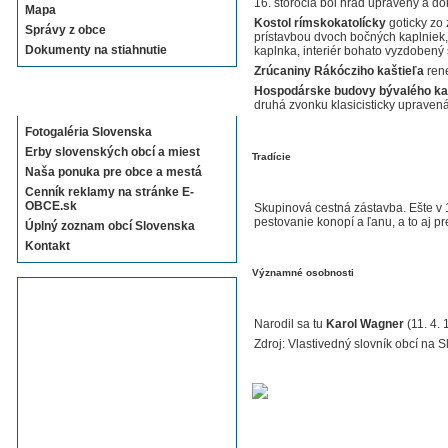
16. storočia bol hrad upravený a dok
Mapa
Kostol rímskokatolícky
goticky zo 
Správy z obce
prístavbou dvoch bočných kaplniek,
Dokumenty na stiahnutie
kaplnka, interiér bo­hato vyzdobený 
Zrúcaniny Rákócziho kaštieľa
rene
Hospodárske budovy bývalého ka
Sekcie E-OBCE.sk
druhá zvonku klasicisticky upra­vená
Fotogaléria Slovenska
Erby slovenských obcí a miest
Tradície
Naša ponuka pre obce a mestá
Cenník reklamy na stránke E-
OBCE.sk
Skupinová cestná zástavba. Ešte v 1.
pestovanie konopí a ľanu, a to aj p
Úplný zoznam obcí Slovenska
Kontakt
Významné osobnosti
Narodil sa tu
Karol Wagner
(11. 4. 
Zdroj: Vlastivedný slovník obcí na S