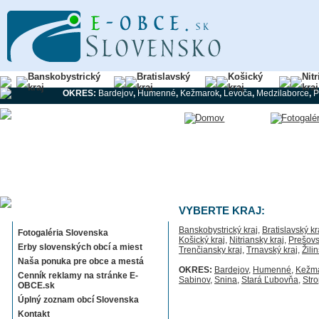
Banskobystrický
Bratislavský
Košický
Nit
kraj
kraj
kraj
kraj
OKRES:
Bardejov
,
Humenné
,
Kežmarok
,
Levoča
,
Medzilaborce
,
P
Sekcie E-OBCE.sk
VYBERTE KRAJ:
Banskobystrický kraj
,
Bratislavský kr
Fotogaléria Slovenska
Košický kraj
,
Nitriansky kraj
,
Prešovs
Erby slovenských obcí a miest
Trenčiansky kraj
,
Trnavský kraj
,
Žili
Naša ponuka pre obce a mestá
OKRES:
Bardejov
,
Humenné
,
Kežm
Cenník reklamy na stránke E-
Sabinov
,
Snina
,
Stará Ľubovňa
,
Str
OBCE.sk
Úplný zoznam obcí Slovenska
Kontakt