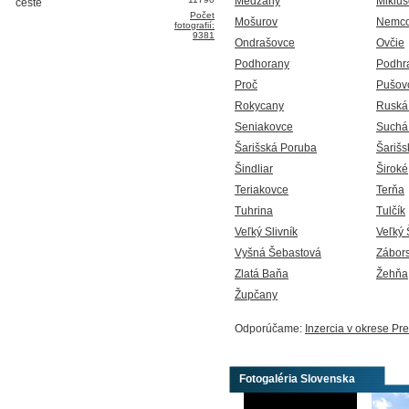
Medzany
Miklu
Počet
Mošurov
Nemc
fotografií:
9381
Ondrašovce
Ovčie
Podhorany
Podhr
Proč
Pušov
Rokycany
Ruská
Seniakovce
Suchá
Šarišská Poruba
Šarišs
Šindliar
Široké
Teriakovce
Terňa
Tuhrina
Tulčík
Veľký Slivník
Veľký 
Vyšná Šebastová
Zábor
Zlatá Baňa
Žehňa
Župčany
Odporúčame:
Inzercia v okrese Pr
Fotogaléria Slovenska