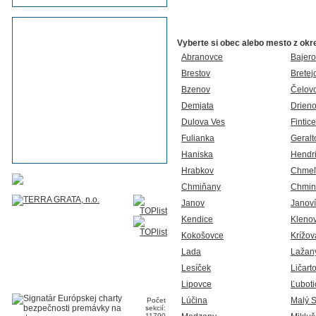
Vyberte si obec alebo mesto z okr
Abranovce
Bajero
Brestov
Bretej
Bzenov
Čelov
Demjata
Drien
Dulova Ves
Fintice
Fulianka
Geralt
Haniska
Hendr
Hrabkov
Chmeľ
Chmiňany
Chmin
Janov
Janoví
Kendice
Kleno
Kokošovce
Krížov
Lada
Lažan
Lesíček
Ličart
Lipovce
Ľuboti
Lúčina
Malý S
Počet
sekcií:
11790