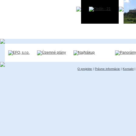
Tip:
Pridajte aj Vy fotku Vašej obce
O projekte
|
Právne informácie
|
Kontakt
|