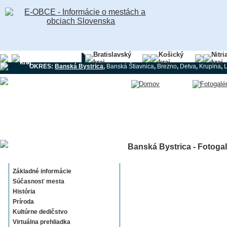
Banskobystrický
Bratislavský
Košický
Nitri
kraj
kraj
kraj
kraj
OKRES:
Banská Bystrica
,
Banská Štiavnica
,
Brezno
,
Detva
,
Krupina
,
Banská Bystrica - Fotogal
Banská Bystrica
Základné informácie
Súčasnosť mesta
História
Príroda
Kultúrne dedičstvo
Virtuálna prehliadka