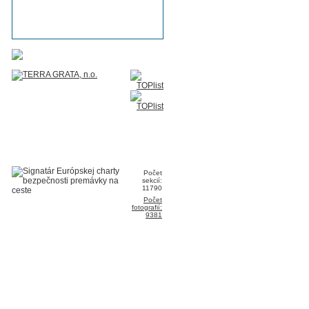
Počet
sekcií:
11790
Počet
fotografií:
9381