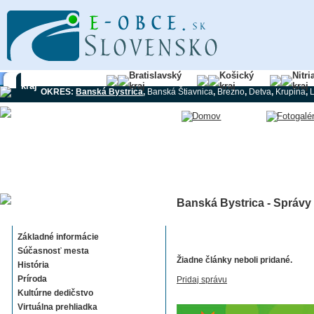
Banskobystrický
Bratislavský
Košický
Nitri
kraj
kraj
kraj
kraj
OKRES:
Banská Bystrica
,
Banská Štiavnica
,
Brezno
,
Detva
,
Krupina
,
Banská Bystrica - Správy
Banská Bystrica
Základné informácie
Súčasnosť mesta
Žiadne články neboli pridané.
História
Príroda
Pridaj správu
Kultúrne dedičstvo
Virtuálna prehliadka