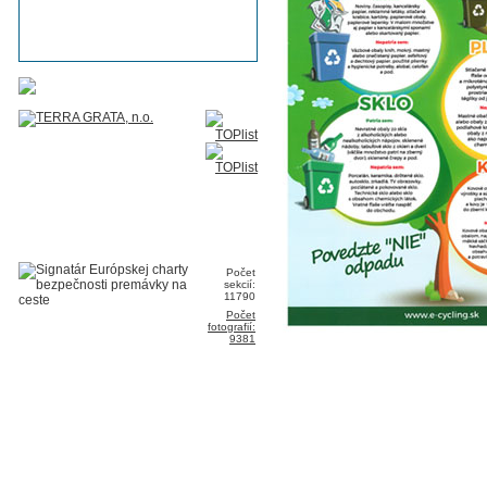
Počet
sekcií:
11790
Počet
fotografií:
9381