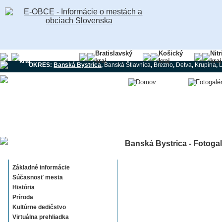
Banskobystrický
Bratislavský
Košický
Nit
kraj
kraj
kraj
kraj
OKRES:
Banská Bystrica
,
Banská Štiavnica
,
Brezno
,
Detva
,
Krupina
,
Banská Bystrica - Fotogal
Banská Bystrica
Základné informácie
Súčasnosť mesta
História
Príroda
Kultúrne dedičstvo
Virtuálna prehliadka