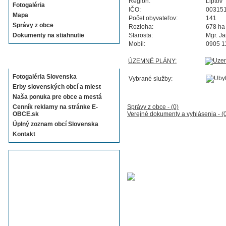
Región:
Liptov
Fotogaléria
IČO:
00315
Mapa
Počet obyvateľov:
141
Správy z obce
Rozloha:
678 ha
Dokumenty na stiahnutie
Starosta:
Mgr. J
Mobil:
0905 1
Sekcie E-OBCE.sk
ÚZEMNÉ PLÁNY:
Fotogaléria Slovenska
Vybrané služby:
Erby slovenských obcí a miest
Naša ponuka pre obce a mestá
Cenník reklamy na stránke E-
Správy z obce - (0)
OBCE.sk
Verejné dokumenty a vyhlásenia - (
Úplný zoznam obcí Slovenska
Kontakt