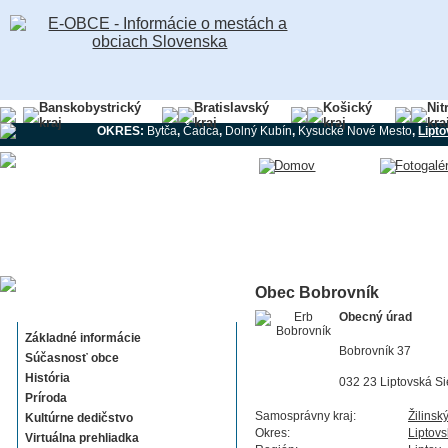
Banskobystrický
Bratislavský
Košický
Nit
kraj
kraj
kraj
kra
OKRES:
Bytča
,
Čadca
,
Dolný Kubín
,
Kysucké Nové Mesto
,
Lipt
Obec Bobrovník
Bobrovník
Obecný úrad
Základné informácie
Bobrovník 37
Súčasnosť obce
História
032 23 Liptovská Si
Príroda
Samosprávny kraj:
Žilinsk
Kultúrne dedičstvo
Okres:
Liptovs
Virtuálna prehliadka