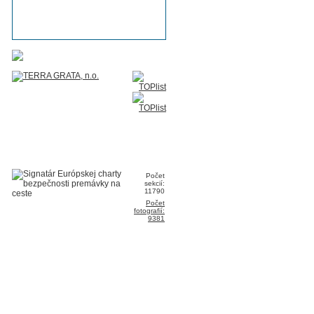
Počet
sekcií:
11790
Počet
fotografií:
9381