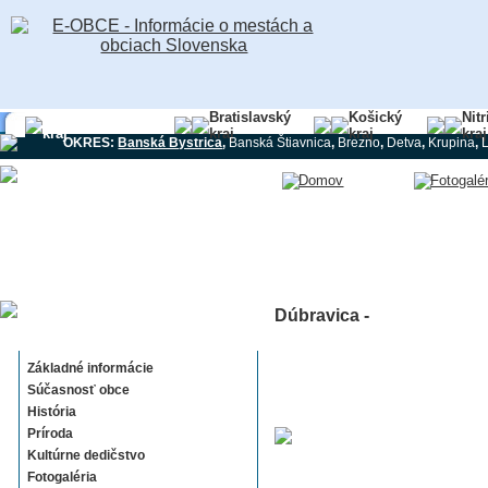
Banskobystrický
Bratislavský
Košický
Nit
kraj
kraj
kraj
kraj
OKRES:
Banská Bystrica
,
Banská Štiavnica
,
Brezno
,
Detva
,
Krupina
,
Dúbravica -
Dúbravica
Základné informácie
Súčasnosť obce
História
Príroda
Kultúrne dedičstvo
Fotogaléria