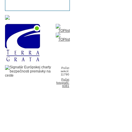
Počet
sekcií:
11790
Počet
fotografií:
9381