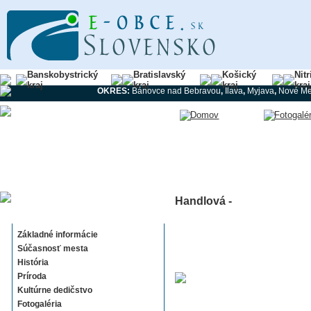
Banskobystrický
Bratislavský
Košický
Nit
kraj
kraj
kraj
kraj
OKRES:
Bánovce nad Bebravou
,
Ilava
,
Myjava
,
Nové Me
Handlová -
Handlová
Základné informácie
Súčasnosť mesta
História
Príroda
Kultúrne dedičstvo
Fotogaléria