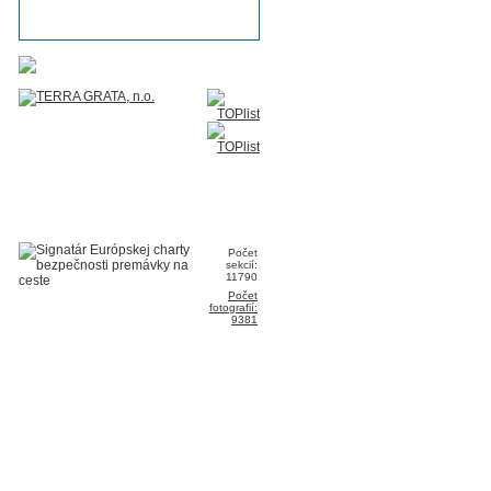
Počet
sekcií:
11790
Počet
fotografií:
9381