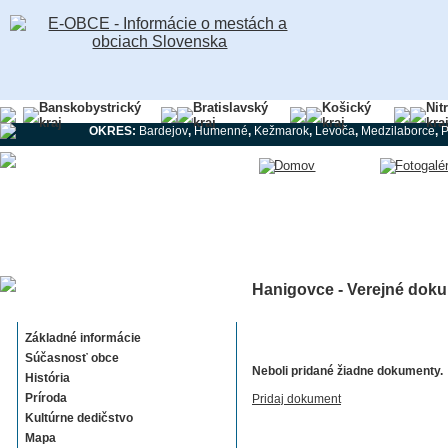
Banskobystrický
Bratislavský
Košický
Nit
kraj
kraj
kraj
kra
OKRES:
Bardejov
,
Humenné
,
Kežmarok
,
Levoča
,
Medzilaborce
,
Hanigovce - Verejné doku
Hanigovce
Základné informácie
Súčasnosť obce
Neboli pridané žiadne dokumenty.
História
Príroda
Pridaj dokument
Kultúrne dedičstvo
Mapa