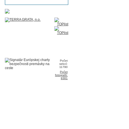
Počet
sekcií:
11790
Počet
fotografií:
9381