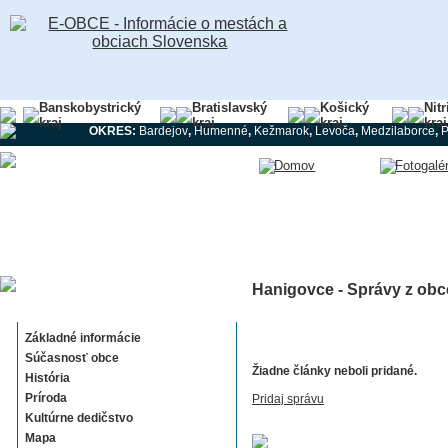
Banskobystrický
Bratislavský
Košický
Nit
kraj
kraj
kraj
kraj
OKRES:
Bardejov
,
Humenné
,
Kežmarok
,
Levoča
,
Medzilaborce
,
Hanigovce - Správy z obc
Hanigovce
Základné informácie
Súčasnosť obce
Žiadne články neboli pridané.
História
Príroda
Pridaj správu
Kultúrne dedičstvo
Mapa