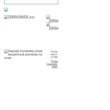
Počet
sekcií:
11790
Počet
fotografií:
9381