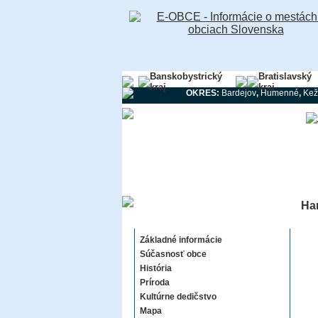
Banskobystrický
Bratislavský
kraj
kraj
OKRES:
Bardejov
,
Humenné
,
Kež
Ha
Hanigovce
Základné informácie
Súčasnosť obce
História
Príroda
Kultúrne dedičstvo
Mapa