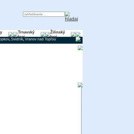
ky
Trnavský
Žilinský
kraj
kraj
ropkov
,
Svidník
,
Vranov nad Topľou