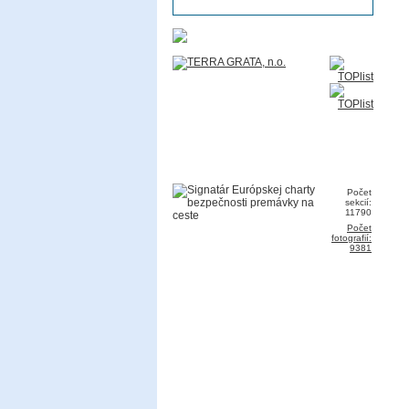
Počet
sekcií:
11790
Počet
fotografií:
9381