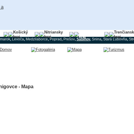
Košický
Nitriansky
Prešovský
Trenčians
kraj
kraj
kraj
kraj
marok
,
Levoča
,
Medzilaborce
,
Poprad
,
Prešov
,
Sabinov
,
Snina
,
Stará Ľubovňa
,
St
nigovce - Mapa