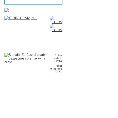
Počet
sekcií:
11790
Počet
fotografií:
9381