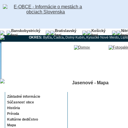
Banskobystrický
Bratislavský
Košický
Nit
kraj
kraj
kraj
kraj
OKRES:
Bytča
,
Čadca
,
Dolný Kubín
,
Kysucké Nové Mesto
,
Lipt
Jasenové - Mapa
Jasenové
Základné informácie
Súčasnosť obce
História
Príroda
Kultúrne dedičstvo
Mapa